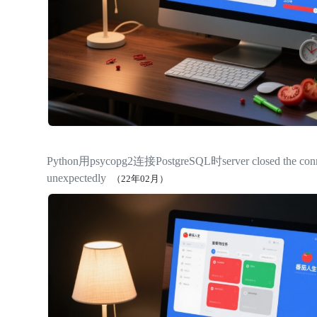
Python用psycopg2连接PostgreSQL时server closed the conn
unexpectedly
（22年02月）