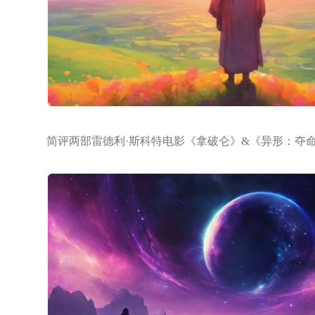
简评两部雷德利·斯科特电影《拿破仑》&《异形：夺