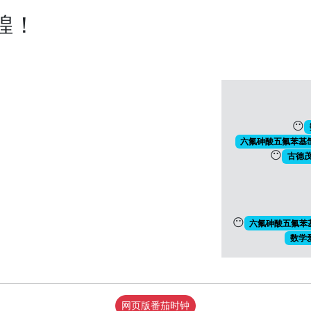
煌！
😶
六氟砷酸五氟苯基氙
😶
古德
😶
六氟砷酸五氟苯基
数学
网页版番茄时钟