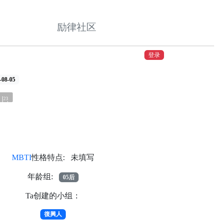
励律社区
登录
8-05
23
MBTI
性格特点: 未填写
年龄组:
05后
Ta创建的小组：
復興人