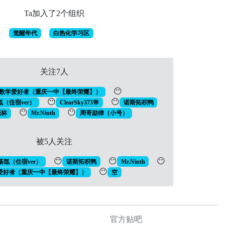
Ta加入了2个组织
觉醒年代
白热化学习区
关注7人
😶
数学爱好者（重庆一中【最终荣耀】）
😶
😶
（住宿ver）
ClearSky373🎯
诺斯拓积鸭
😶
😶
茂林
Mr.Ninth
周哥励律（小号）
被5人关注
😶
😶
😶
氙（住宿ver）
诺斯拓积鸭
Mr.Ninth
😶
爱好者（重庆一中【最终荣耀】）
空
官方贴吧