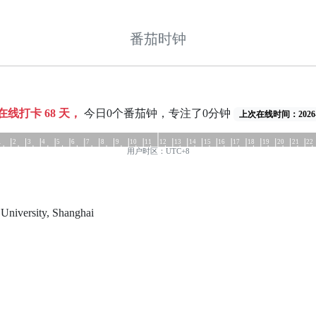
番茄时钟
共在线打卡
68
天，
今日0个番茄钟，专注了0分钟
上次在线时间：2026-0
1
2
3
4
5
6
7
8
9
10
11
12
13
14
15
16
17
18
19
20
21
22
用户时区：UTC+8
University, Shanghai