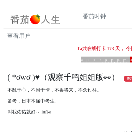
番茄时钟
查看用户
Ta共在线打卡
173
天，
今
0
1
2
3
4
5
6
7
8
( *ơwơ )♥（观察千鸣姐姐版👀）
关
不乱于心，不困于情，不畏将来，不念过往。
备考，日本本届中考生。
叫我佑佑就好～ infj-a