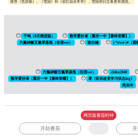
推荐《荒原狼》、《雪国》和《追忆似水年华》，雪国用日文看更有感觉。
😶
😶
千鸣（8月精进版）
数学爱好者（重庆一中【最终荣耀】）
😶
😶
六氟砷酸五氟苯基氙（住宿ver）
彼尔德
( *ơwơ )♥
😶
😶

六氟砷酸五氟苯基氙（住宿ver）
chihu2048
😶
数学爱好者（重庆一中【最终荣耀】）
苳（听劝改变学习状态ing）
闭关中
网页版番茄时钟
开始番茄
开