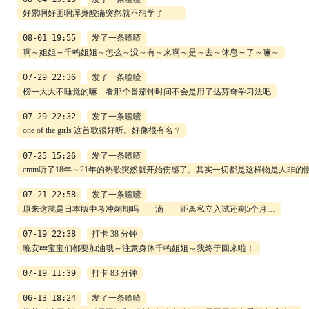
好累啊好困啊浑身酸痛突然就不想学了——
08-01 19:55
发了一条喳喳
啊～姐姐～千鸣姐姐～怎么～没～有～来啊～是～去～休息～了～嘛～
07-29 22:36
发了一条喳喳
榜一大大不睡觉的嘛…看那个番茄钟时间不会是用了达芬奇学习法吧
07-29 22:32
发了一条喳喳
one of the girls 这首歌很好听。好像很有名？
07-25 15:26
发了一条喳喳
emm听了18年～21年的热歌突然就开始伤感了。其实一切都是这样物是人
07-21 22:58
发了一条喳喳
原来这就是日本版中考冲刺期吗——滴——距离私立入试还剩5个月…
07-19 22:38
打卡 38 分钟
晚安💤宝宝们都要加油哦～注意身体千鸣姐姐～我终于回来啦！
07-19 11:39
打卡 83 分钟
06-13 18:24
发了一条喳喳