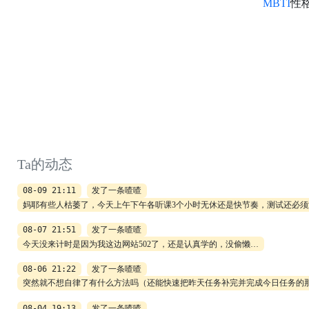
MBTI
性
Ta的动态
08-09 21:11
发了一条喳喳
妈耶有些人枯萎了，今天上午下午各听课3个小时无休还是快节奏，测试还必须
08-07 21:51
发了一条喳喳
今天没来计时是因为我这边网站502了，还是认真学的，没偷懒…
08-06 21:22
发了一条喳喳
突然就不想自律了有什么方法吗（还能快速把昨天任务补完并完成今日任务的
08-04 19:13
发了一条喳喳