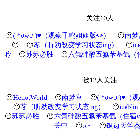
关注10人
😶
( *ơwơ )♥（观察千鸣姐姐版👀）
😶
南梦
😶
😶
苳（听劝改变学习状态ing）
😶
ic
吟
😶
苏苏必胜
😶
六氟砷酸五氟苯基氙（住
被12人关注
😶
Hello,World
😶
南梦宫
😶
( *ơwơ )
😶
苳（听劝改变学习状态ing）
😶
iceblin
😶
苏苏必胜
😶
六氟砷酸五氟苯基氙（住宿ve
关中
😶
oi~
😶
银边天竺