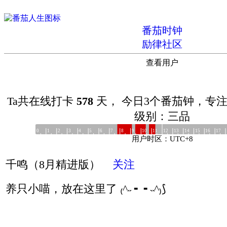
番茄时钟
励律社区
查看用户
Ta共在线打卡
578
天，
今日3个番茄钟，专注
级别：三品
0
1
2
3
4
5
6
7
8
9
10
11
12
13
14
15
16
17
用户时区：UTC+8
千鸣（8月精进版）
关注
养只小喵，放在这里了 ₍^˶ ╸ ╸˵^₎⟆