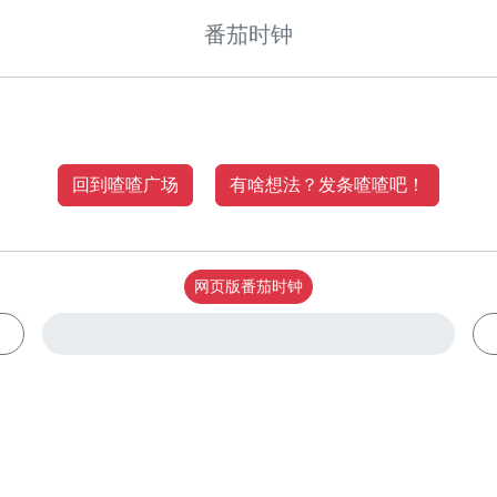
番茄时钟
回到喳喳广场
有啥想法？发条喳喳吧！
网页版番茄时钟