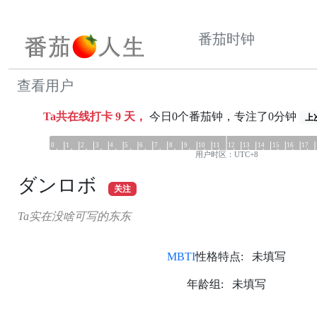
番茄时钟
查看用户
Ta共在线打卡
9
天，
今日0个番茄钟，专注了0分钟
上次
0
1
2
3
4
5
6
7
8
9
10
11
12
13
14
15
16
17
用户时区：UTC+8
ダンロボ
关注
Ta实在没啥可写的东东
MBTI
性格特点: 未填写
年龄组: 未填写