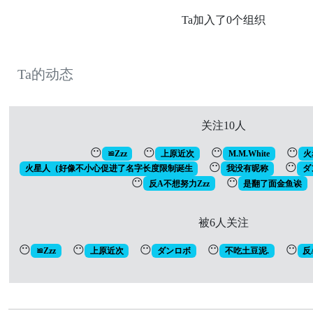
Ta加入了0个组织
Ta的动态
关注10人
😶
😶
😶
😶
≌Zzz
上原近次
M.M.White
火
😶
😶
火星人（好像不小心促进了名字长度限制诞生
我没有昵称
ダ
😶
😶
反A不想努力Zzz
是翻了面金鱼诶
被6人关注
😶
😶
😶
😶
😶
≌Zzz
上原近次
ダンロボ
不吃土豆泥.
反