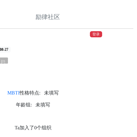
励律社区
登录
8-27
23
MBTI
性格特点: 未填写
年龄组: 未填写
Ta加入了0个组织