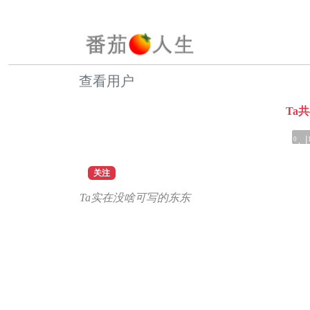
查看用户
Ta
0
关注
Ta实在没啥可写的东东