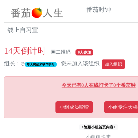
番茄时钟
线上自习室
14天倒计时
▣二维码
0人参加
组长：
您未加入该组织
😶
加入组织
每天爬起来吸气学习
今天已有0人在线打卡了0个番茄钟
小组成员喳喳
小组专注天梯
>隐藏小组首页内容<
小帆帆快来