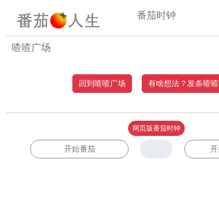
番茄时钟
喳喳广场
回到喳喳广场
有啥想法？发条喳喳
网页版番茄时钟
开始番茄
开