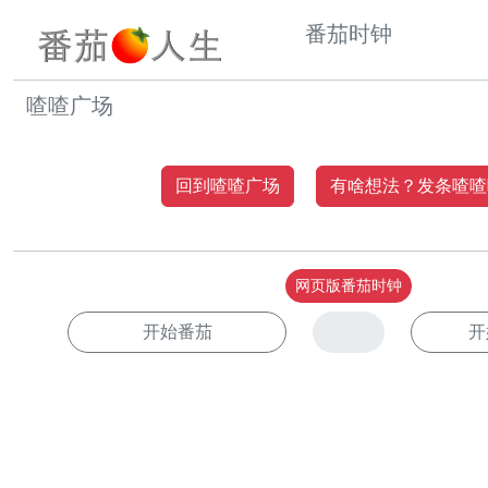
番茄时钟
喳喳广场
回到喳喳广场
有啥想法？发条喳喳
网页版番茄时钟
开始番茄
开