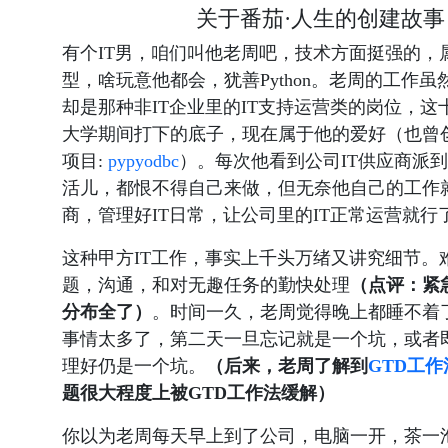
关于番茄·人生的创建故事
有个IT男，咱们叫他老周吧，技术方面挺强的，
型，啥玩意他都会，犹善Python。老周的工作虽
却是那种非IT企业里的IT支持运营类的岗位，这
大学期间打下的底子，现在属于他的爱好（也曾
项目:
pypyodbc
）。每次他看到公司IT供应商派
活儿，都恨不得自己来做，但无奈他自己的工作
商，管理好IT日常，让公司里的IT正常运营就行
这种甲方IT工作，事实上千头万绪又讲究细节。
题，沟通，和对无趣任务的勤快处理
（点评：紧
分布全了）
。时间一久，老周觉得晚上都睡不着
事情太多了，第二天一旦忘记就是一个坑，或者
理好仍是一个坑。
（后来，老周了解到
GTD工作
题很大程度上被GTD工作法缓解）
你以为老周每天早上到了公司，电脑一开，茶一