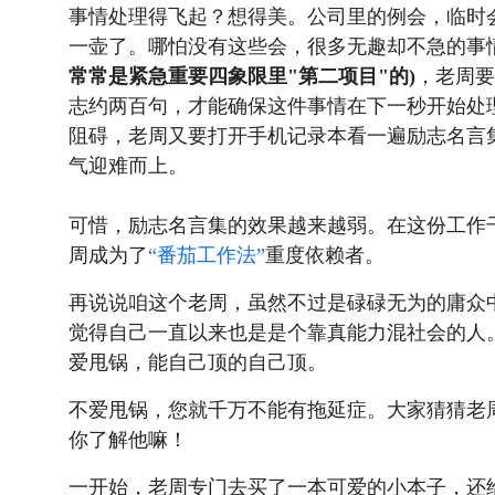
事情处理得飞起？想得美。公司里的例会，临时
一壶了。哪怕没有这些会，很多无趣却不急的事
常常是紧急重要四象限里"第二项目"的)
，老周要
志约两百句，才能确保这件事情在下一秒开始处
阻碍，老周又要打开手机记录本看一遍励志名言
气迎难而上。
可惜，励志名言集的效果越来越弱。在这份工作
周成为了
“番茄工作法”
重度依赖者。
再说说咱这个老周，虽然不过是碌碌无为的庸众
觉得自己一直以来也是是个靠真能力混社会的人
爱甩锅，能自己顶的自己顶。
不爱甩锅，您就千万不能有拖延症。大家猜猜老
你了解他嘛！
一开始，老周专门去买了一本可爱的小本子，还