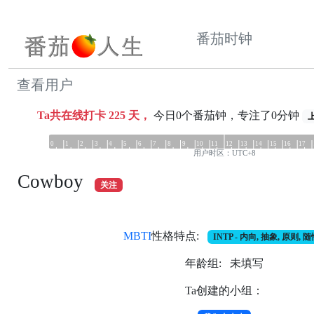
番茄时钟
查看用户
Ta共在线打卡
225
天，
今日0个番茄钟，专注了0分钟
上
0
1
2
3
4
5
6
7
8
9
10
11
12
13
14
15
16
17
用户时区：UTC+8
Cowboy
关注
MBTI
性格特点:
INTP - 内向, 抽象, 原则, 
年龄组: 未填写
Ta创建的小组：