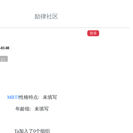
励律社区
登录
3-08
23
MBTI
性格特点: 未填写
年龄组: 未填写
Ta加入了0个组织