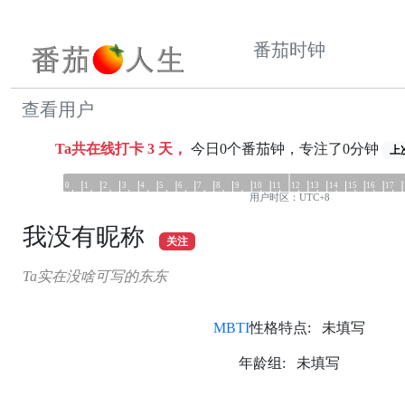
番茄时钟
查看用户
Ta共在线打卡
3
天，
今日0个番茄钟，专注了0分钟
上次
0
1
2
3
4
5
6
7
8
9
10
11
12
13
14
15
16
17
用户时区：UTC+8
我没有昵称
关注
Ta实在没啥可写的东东
MBTI
性格特点: 未填写
年龄组: 未填写