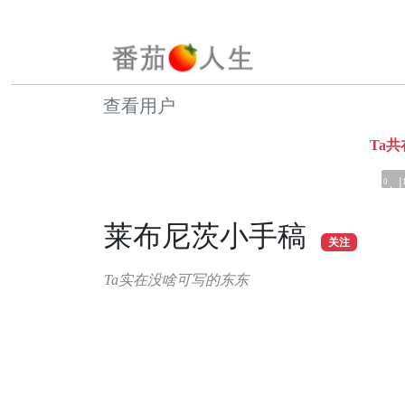
查看用户
Ta
0
莱布尼茨小手稿
关注
Ta实在没啥可写的东东