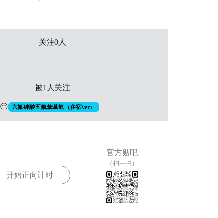
关注0人
被1人关注
😶
六氟砷酸五氟苯基氙（住宿ver）
官方贴吧
（扫一扫）
开始正向计时