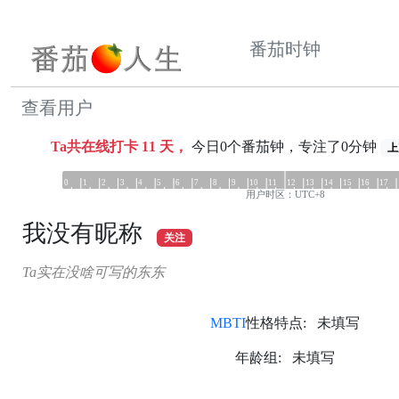
番茄时钟
查看用户
Ta共在线打卡
11
天，
今日0个番茄钟，专注了0分钟
上
0
1
2
3
4
5
6
7
8
9
10
11
12
13
14
15
16
17
用户时区：UTC+8
我没有昵称
关注
Ta实在没啥可写的东东
MBTI
性格特点: 未填写
年龄组: 未填写